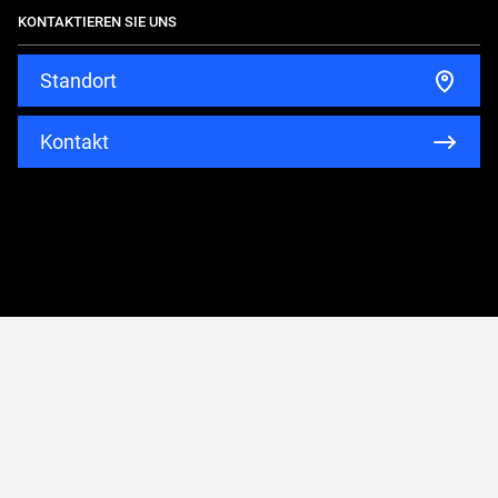
T-Way
Gebrauchte
KONTAKTIEREN SIE UNS
Reisemobile
Standort
Kontakt